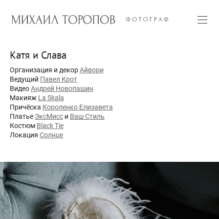
Катя и Слава
Организация и декор
Айвори
Ведущий
Павел Крот
Видео
Андрей Новопашин
Макияж
La Skala
Причёска
Короленко Елизавета
Платье
ЭксМисс
и
Ваш Стиль
Костюм
Black Tie
Локация
Солнце